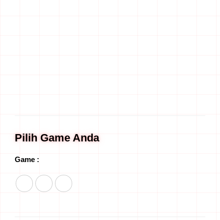
Pilih Game Anda
Game :
Slot Gacor
Sweet Bonanza
Slot Gacor