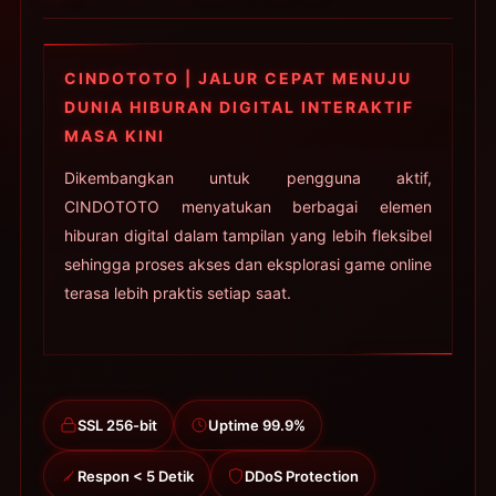
CINDOTOTO | JALUR CEPAT MENUJU
DUNIA HIBURAN DIGITAL INTERAKTIF
MASA KINI
Dikembangkan untuk pengguna aktif,
CINDOTOTO menyatukan berbagai elemen
hiburan digital dalam tampilan yang lebih fleksibel
sehingga proses akses dan eksplorasi game online
terasa lebih praktis setiap saat.
SSL 256-bit
Uptime 99.9%
Respon < 5 Detik
DDoS Protection