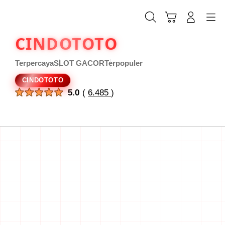
Skip
to
Cari
Troli
Login
Navigation
content
CINDOTOTO
Terpercaya
SLOT GACOR
Terpopuler
CINDOTOTO
Peringkat Produk :
5.0
(
6.485
)
Jumlah Peringkat :