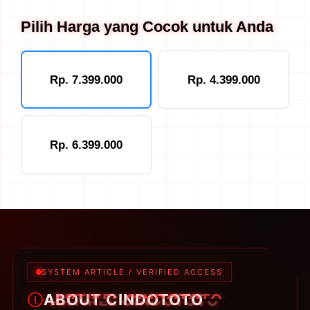
Pilih Harga yang Cocok untuk Anda
Rp. 7.399.000
Rp. 4.399.000
Rp. 6.399.000
SYSTEM ARTICLE / VERIFIED ACCESS
ABOUT CINDOTOTO